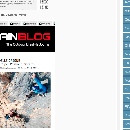
Ale
Arm
e da
Bergamo News
Cé
Cor
Die
Ghi
Gor
Hau
Mas
Mon
Or
Pr
Rif
Sa
Sto