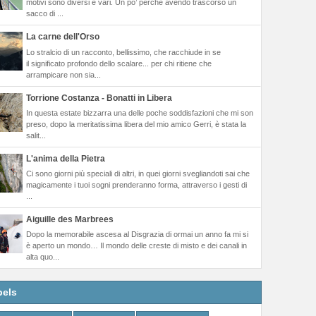
motivi sono diversi e vari. Un po’ perché avendo trascorso un
sacco di ...
La carne dell'Orso
Lo stralcio di un racconto, bellissimo, che racchiude in se
il significato profondo dello scalare... per chi ritiene che
arrampicare non sia...
Torrione Costanza - Bonatti in Libera
In questa estate bizzarra una delle poche soddisfazioni che mi son
preso, dopo la meritatissima libera del mio amico Gerri, è stata la
salit...
L'anima della Pietra
Ci sono giorni più speciali di altri, in quei giorni svegliandoti sai che
magicamente i tuoi sogni prenderanno forma, attraverso i gesti di
...
Aiguille des Marbrees
Dopo la memorabile ascesa al Disgrazia di ormai un anno fa mi si
è aperto un mondo… Il mondo delle creste di misto e dei canali in
alta quo...
bels