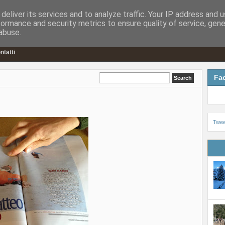
deliver its services and to analyze traffic. Your IP address and 
formance and security metrics to ensure quality of service, gen
abuse.
ntatti
Fa
Tweet