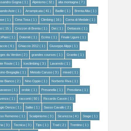
ssandro Gogna
( 1 )
Alpinismo
( 32 )
alta montagna
( 7 )
ando Aste
( 1 )
Arrampicata
( 41 )
Badile
( 1 )
Brenta Alta
( 1 )
use
( 1 )
Cima Tosa
( 1 )
Climbing
( 16 )
Corna di Medale
( 1 )
si
( 15 )
Crozzon di Brenta
( 1 )
Det
( 1 )
Dettassis
( 1 )
ciPiani
( 1 )
Dolomiti
( 1 )
Ecrins
( 1 )
Finale Ligure
( 1 )
accio
( 6 )
Ghiaccio 2012
( 1 )
Giuseppe Alippi
( 1 )
ges du Verdon
( 2 )
grandes courses
( 1 )
Granito
( 1 )
te Route
( 1 )
Iceclimbing
( 3 )
Lavaredo
( 1 )
ino-Bregaglia
( 1 )
Metodo Caruso
( 3 )
mixed
( 1 )
te Bianco
( 2 )
Nino Oppio
( 1 )
Norberto Riva
( 1 )
navasso
( 1 )
orobic
( 1 )
Presanella
( 1 )
Presolana
( 1 )
ovenza
( 1 )
racconti
( 50 )
Riccardo Cassin
( 1 )
ugio Denza
( 1 )
Salite
( 1 )
Sasso Cavallo
( 2 )
sso Remenno
( 1 )
Scialpinismo
( 3 )
Sicurezza
( 4 )
Stage
( 1 )
ria
( 3 )
Tecnica
( 3 )
Tips
( 1 )
Trad
( 2 )
Trentino
( 1 )