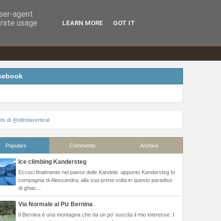
CV
Sponsor&Partners
Press Room
user-agent
erate usage
LEARN MORE
GOT IT
cebook
s di @oltrelavertical
Populars
Comments
Archive
Ice climbing Kandersteg
Eccoci finalmente nel paese delle Kandele..appunto Kandersteg In
compagnia di Alessandra, alla sua prima volta in questo paradiso
di ghiac...
Via Normale al Piz Bernina
Il Bernina è una montagna che da un po’ suscita il mio interesse. I