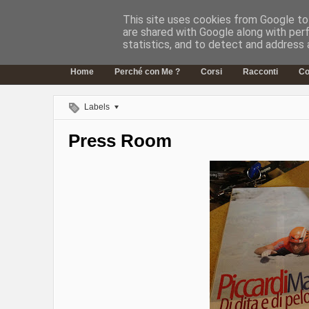
This site uses cookies from Google to 
OLTRELAVERTICALE
are shared with Google along with per
Guide Alpine
statistics, and to detect and address 
Home
Perché con Me ?
Corsi
Racconti
Co
Labels
Press Room