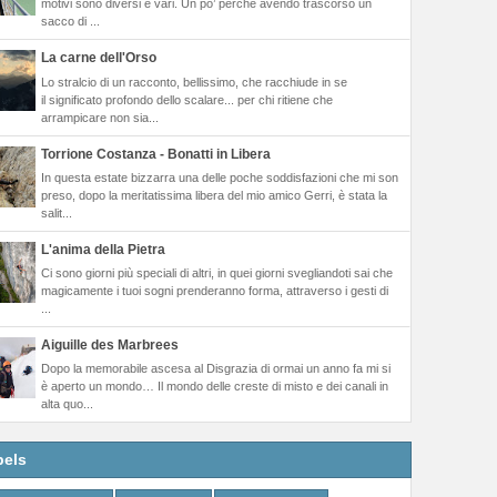
motivi sono diversi e vari. Un po’ perché avendo trascorso un
sacco di ...
La carne dell'Orso
Lo stralcio di un racconto, bellissimo, che racchiude in se
il significato profondo dello scalare... per chi ritiene che
arrampicare non sia...
Torrione Costanza - Bonatti in Libera
In questa estate bizzarra una delle poche soddisfazioni che mi son
preso, dopo la meritatissima libera del mio amico Gerri, è stata la
salit...
L'anima della Pietra
Ci sono giorni più speciali di altri, in quei giorni svegliandoti sai che
magicamente i tuoi sogni prenderanno forma, attraverso i gesti di
...
Aiguille des Marbrees
Dopo la memorabile ascesa al Disgrazia di ormai un anno fa mi si
è aperto un mondo… Il mondo delle creste di misto e dei canali in
alta quo...
bels