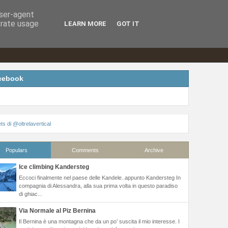
CV
Sponsor&Partners
Press Room
user-agent
erate usage
LEARN MORE
GOT IT
cebook
s di @oltrelavertical
Populars
Comments
Archive
Ice climbing Kandersteg
Eccoci finalmente nel paese delle Kandele..appunto Kandersteg In
compagnia di Alessandra, alla sua prima volta in questo paradiso
di ghiac...
Via Normale al Piz Bernina
Il Bernina è una montagna che da un po’ suscita il mio interesse. I