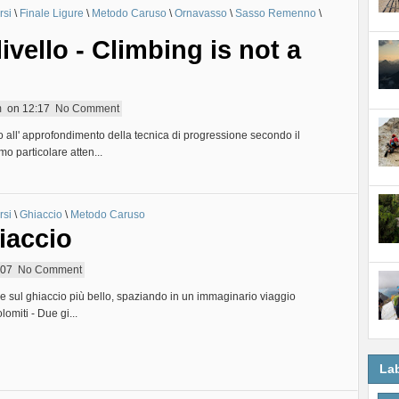
rsi
\
Finale Ligure
\
Metodo Caruso
\
Ornavasso
\
Sasso Remenno
\
livello - Climbing is not a
m
on
12:17
No Comment
o all' approfondimento della tecnica di progressione secondo il
 particolare atten...
rsi
\
Ghiaccio
\
Metodo Caruso
iaccio
:07
No Comment
e sul ghiaccio più bello, spaziando in un immaginario viaggio
lomiti - Due gi...
La