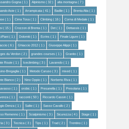
ssandro Gogna
( 1 )
Alpinismo
( 32 )
alta montagna
( 7 )
ando Aste
( 1 )
Arrampicata
( 41 )
Badile
( 1 )
Brenta Alta
( 1 )
use
( 1 )
Cima Tosa
( 1 )
Climbing
( 16 )
Corna di Medale
( 1 )
si
( 15 )
Crozzon di Brenta
( 1 )
Det
( 1 )
Dettassis
( 1 )
ciPiani
( 1 )
Dolomiti
( 1 )
Ecrins
( 1 )
Finale Ligure
( 1 )
accio
( 6 )
Ghiaccio 2012
( 1 )
Giuseppe Alippi
( 1 )
ges du Verdon
( 2 )
grandes courses
( 1 )
Granito
( 1 )
te Route
( 1 )
Iceclimbing
( 3 )
Lavaredo
( 1 )
ino-Bregaglia
( 1 )
Metodo Caruso
( 3 )
mixed
( 1 )
te Bianco
( 2 )
Nino Oppio
( 1 )
Norberto Riva
( 1 )
navasso
( 1 )
orobic
( 1 )
Presanella
( 1 )
Presolana
( 1 )
ovenza
( 1 )
racconti
( 50 )
Riccardo Cassin
( 1 )
ugio Denza
( 1 )
Salite
( 1 )
Sasso Cavallo
( 2 )
sso Remenno
( 1 )
Scialpinismo
( 3 )
Sicurezza
( 4 )
Stage
( 1 )
ria
( 3 )
Tecnica
( 3 )
Tips
( 1 )
Trad
( 2 )
Trentino
( 1 )