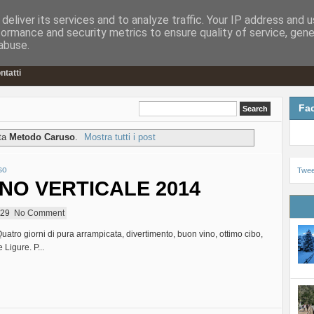
deliver its services and to analyze traffic. Your IP address and 
formance and security metrics to ensure quality of service, gen
abuse.
ntatti
Fa
tta
Metodo Caruso
.
Mostra tutti i post
so
Tweet
O VERTICALE 2014
:29
No Comment
o giorni di pura arrampicata, divertimento, buon vino, ottimo cibo,
Ligure. P...