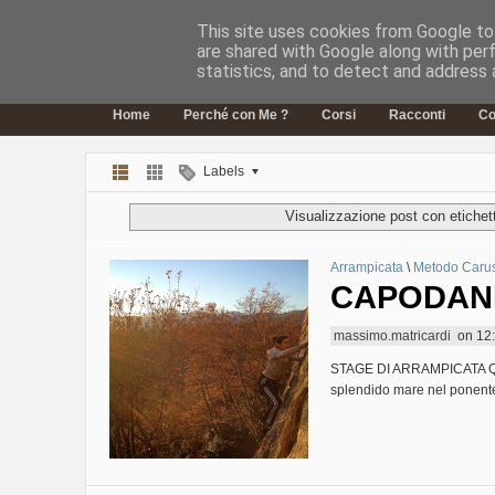
This site uses cookies from Google to 
OLTRELAVERTICALE
are shared with Google along with per
Guide Alpine
statistics, and to detect and address 
Home
Perché con Me ?
Corsi
Racconti
Co
Labels
Visualizzazione post con etiche
Arrampicata
\
Metodo Caru
CAPODANN
massimo.matricardi
on
12
STAGE DI ARRAMPICATA Quatr
splendido mare nel ponente 