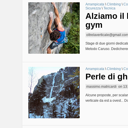
Arrampicata
\
Climbing
\
Co
Sicurezza
\
Tecnica
Alziamo il 
gym
oltrelaverticale@gmail.co
Stage di due giorni dedicat
Metodo Caruso. Dedicheremo
Arrampicata
\
Climbing
\
Co
Perle di gh
massimo.matricardi
on
13
Alcune proposte, per scalar
verticale da est a ovest... Do