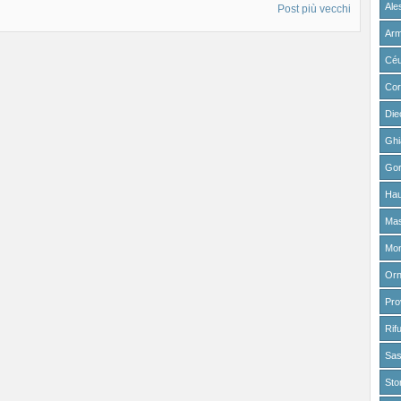
Ale
Post più vecchi
Arm
Cé
Cor
Die
Ghi
Gor
Hau
Mas
Mon
Or
Pr
Rif
Sa
Sto